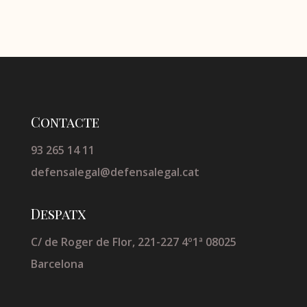
Contacte
93 265 14 11
defensalegal@defensalegal.cat
Despatx
C/ de Roger de Flor, 221-227 4º1ª 08025
Barcelona