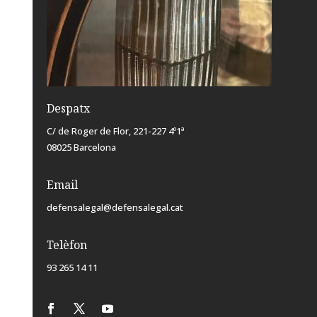
Despatx
C/ de Roger de Flor, 221-227 4º1ª
08025 Barcelona
Email
defensalegal@defensalegal.cat
Telèfon
93 265 14 11