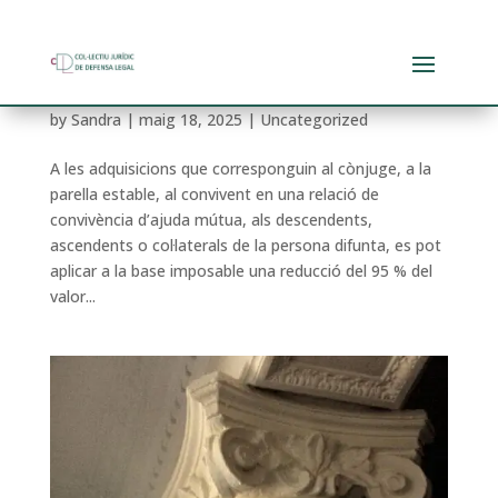
Impost de Successions. Reducció a l´habitatge
habitual del difunt.
by
Sandra
|
maig 18, 2025
|
Uncategorized
A les adquisicions que corresponguin al cònjuge, a la
parella estable, al convivent en una relació de
convivència d’ajuda mútua, als descendents,
ascendents o col·laterals de la persona difunta, es pot
aplicar a la base imposable una reducció del 95 % del
valor...