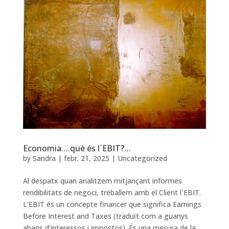
Economia….què és l´EBIT?…
by
Sandra
|
febr. 21, 2025
|
Uncategorized
Al despatx quan analitzem mitjançant informes
rendibilitats de negoci, treballem amb el Client l´EBIT.
L’EBIT és un concepte financer que significa Earnings
Before Interest and Taxes (traduït com a guanys
abans d’interessos i impostos). És una mesura de la...